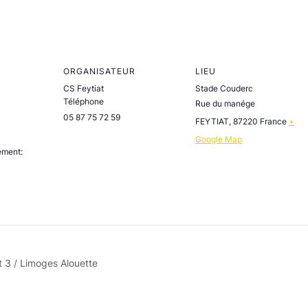
ORGANISATEUR
LIEU
CS Feytiat
Stade Couderc
Téléphone
Rue du manége
05 87 75 72 59
FEYTIAT
,
87220
France
+
Google Map
ement:
t 3 / Limoges Alouette