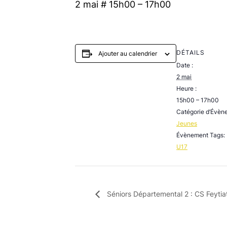
2 mai # 15h00
–
17h00
DÉTAILS
Ajouter au calendrier
Date :
2 mai
Heure :
15h00 – 17h00
Catégorie d’Évèn
Jeunes
Évènement Tags:
U17
Séniors Départemental 2 : CS Feytia