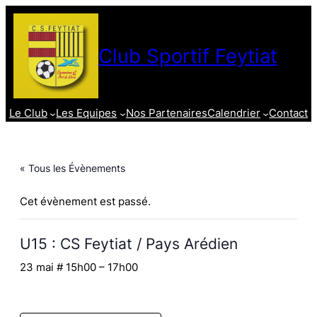
Club Sportif Feytiat
Le Club
Les Equipes
Nos Partenaires
Calendrier
Contact
« Tous les Évènements
Cet évènement est passé.
U15 : CS Feytiat / Pays Arédien
23 mai # 15h00
–
17h00