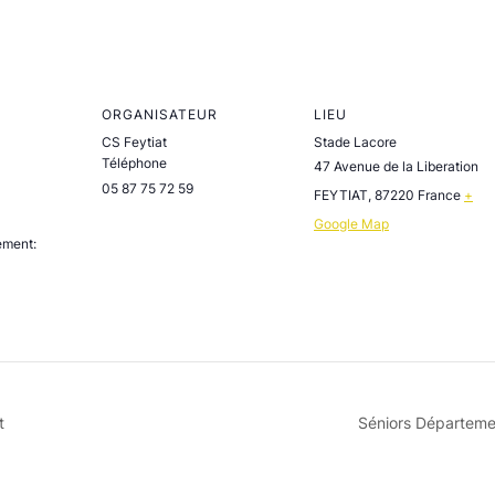
ORGANISATEUR
LIEU
CS Feytiat
Stade Lacore
Téléphone
47 Avenue de la Liberation
05 87 75 72 59
FEYTIAT
,
87220
France
+
Google Map
ement:
t
Séniors Départemen